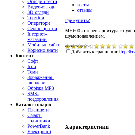
Огляди і тести
тесты
Видео-огляди
отзывы
3D-огляди
Терміни
Где купить?
Оператори
Сервіс-центри
MH600 - стереогарнитура с пульт
Інтернет-
шумоподавлением.
магазини
Мобильні сайти
оцените девайс
Корисно знати
Добавить к сравнению
Перейти
Контент
Софт
Ігри
Теми
Зображення-
шпалери
Обрізка MP3
SMS-
поздоровлення
Каталог товарів
Планшети
Смарт-
годинники
Характеристики
PowerBank
Електронні