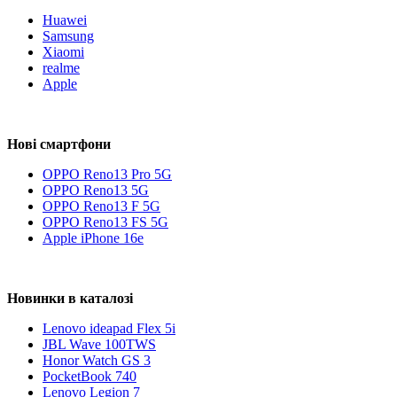
Huawei
Samsung
Xiaomi
realme
Apple
Нові смартфони
OPPO Reno13 Pro 5G
OPPO Reno13 5G
OPPO Reno13 F 5G
OPPO Reno13 FS 5G
Apple iPhone 16e
Новинки в каталозі
Lenovo ideapad Flex 5i
JBL Wave 100TWS
Honor Watch GS 3
PocketBook 740
Lenovo Legion 7