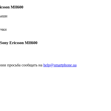
icsson MH600
дыши
ычки
Sony Ericsson MH600
нии просьба сообщать на
help@smartphone.ua