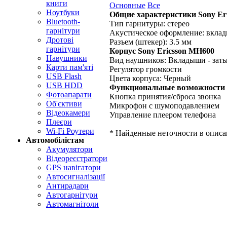
книги
Основные
Все
Ноутбуки
Общие характеристики Sony Er
Bluetooth-
Тип гарнитуры:
стерео
гарнітури
Акустическое оформление:
вкла
Дротові
Разъем (штекер):
3.5 мм
гарнітури
Корпус Sony Ericsson MH600
Навушники
Вид наушников:
Вкладыши - зат
Карти пам'яті
Регулятор громкости
USB Flash
Цвета корпуса:
Черный
USB HDD
Функциональные возможности 
Фотоапарати
Кнопка принятия/сброса звонка
Об'єктиви
Микрофон с шумоподавлением
Відеокамери
Управление плеером телефона
Плеєри
Wi-Fi Роутери
* Найденные неточности в описа
Автомобілістам
Акумулятори
Відеореєстратори
GPS навігатори
Автосигналізації
Антирадари
Автогарнітури
Автомагнітоли