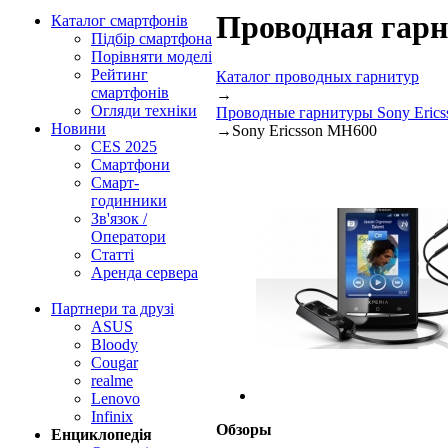
Проводная гарн
Каталог смартфонів
Підбір смартфона
Порівняти моделі
Рейтинг
Каталог проводных гарнитур
смартфонів
→
Огляди техніки
Проводные гарнитуры Sony Erics
Новини
→
Sony Ericsson MH600
CES 2025
Смартфони
Смарт-
годинники
Зв'язок /
Оператори
Статті
Аренда сервера
Партнери та друзі
ASUS
Bloody
Cougar
realme
Lenovo
Infinix
Обзоры
Енциклопедія