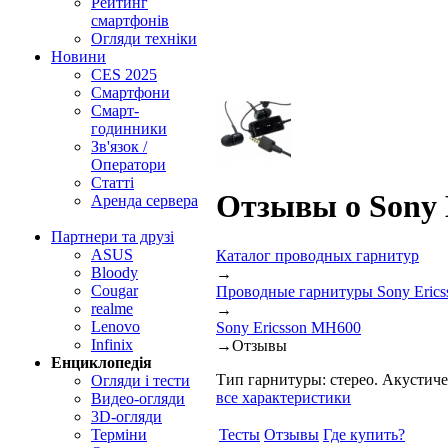
Рейтинг
смартфонів
Огляди техніки
Новини
CES 2025
Смартфони
Смарт-
годинники
Зв'язок /
Оператори
Статті
Отзывы о Sony 
Аренда сервера
Партнери та друзі
ASUS
Каталог проводных гарнитур
Bloody
→
Cougar
Проводные гарнитуры Sony Erics
realme
→
Lenovo
Sony Ericsson MH600
Infinix
→
Отзывы
Енциклопедія
Тип гарнитуры: стерео. Акустиче
Огляди і тести
все характеристики
Видео-огляди
3D-огляди
Тесты
Отзывы
Где купить?
Терміни