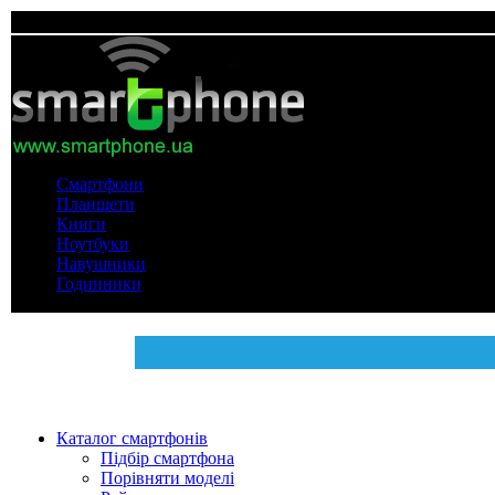
Смартфони
Планшети
Книги
Ноутбуки
Навушники
Годинники
Каталог смартфонів
Підбір смартфона
Порівняти моделі