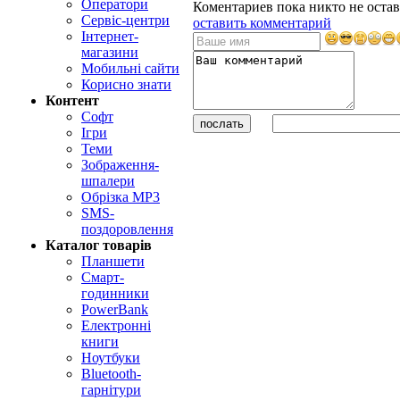
Оператори
Коментариев пока никто не остав
Сервіс-центри
оставить комментарий
Інтернет-
магазини
Мобильні сайти
Корисно знати
Контент
Софт
Ігри
Теми
Зображення-
шпалери
Обрізка MP3
SMS-
поздоровлення
Каталог товарів
Планшети
Смарт-
годинники
PowerBank
Електронні
книги
Ноутбуки
Bluetooth-
гарнітури