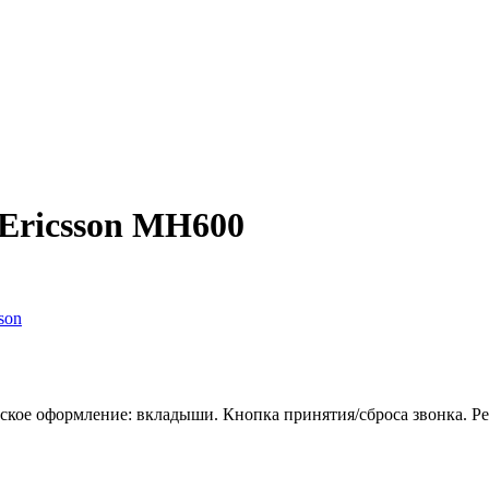
Ericsson MH600
son
ское оформление: вкладыши. Кнопка принятия/сброса звонка. Ре