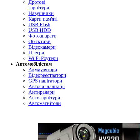
Дротові
гарнітури
Навушники
Карти пам'яті
USB Flash
USB HDD
Фотоапарати
Об'єктиви
Відеокамери
Плеєри
Wi-Fi Роутери
Автомобілістам
Акумулятори
Відеореєстратори
GPS навігатори
Автосигналізації
Антирадари
Автогарнітури
Автомагнітоли